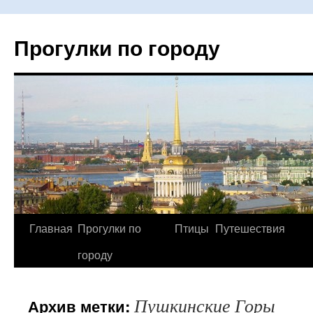
Прогулки по городу
Главная
Прогулки по
Птицы
Путешествия
Перейти
городу
к
содержимому
Пушкинские Горы
Архив метки: