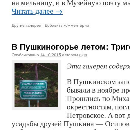
на мельницу, и в Музейную почту м
Читать далее
→
Другие галереи
|
Добавить комментарий
В Пушкиногорье летом: Триг
Опубликовано
14.10.2015
автором
olga
Эта галерея соде
В Пушкинском зап
бывали в ноябре пр
Прошлись по Михай
окрестностям, погл
Петровское. А вот 
усадьбы друзей Пушкина — Осиповы