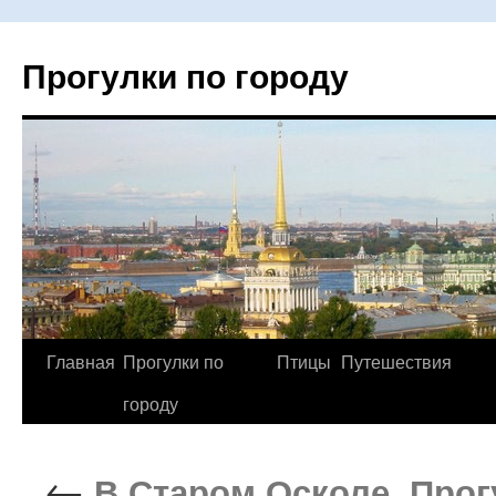
Прогулки по городу
Главная
Прогулки по
Птицы
Путешествия
Перейти
городу
к
содержимому
←
В Старом Осколе. Прог