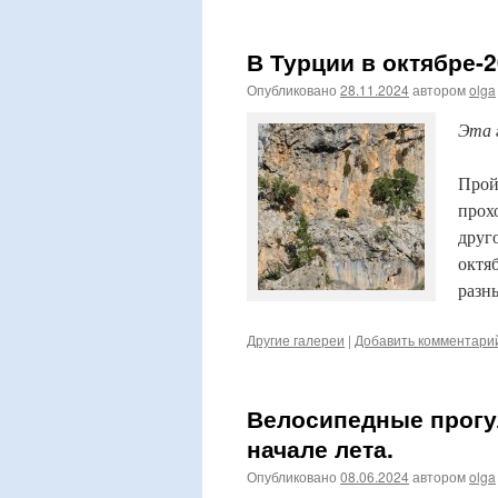
В Турции в октябре-2
Опубликовано
28.11.2024
автором
olga
Эта 
Прой
прох
друг
октя
разн
Другие галереи
|
Добавить комментари
Велосипедные прогул
начале лета.
Опубликовано
08.06.2024
автором
olga