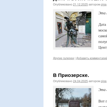
Опубликовано
21.12.2025
автором
olga
Эта 
Дата
моск
само
полу
Цент
Другие галереи
|
Добавить комментари
В Приозерске.
Опубликовано
24.04.2025
автором
olga
Эта 
Вот 
ската