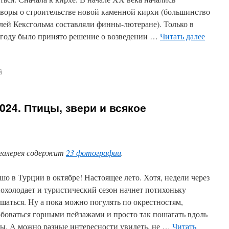
оворы о строительстве новой каменной кирхи (большинство
лей Кексгольма составляли финны-лютеране). Только в
 году было принято решение о возведении …
Читать далее
й
024. Птицы, звери и всякое
галерея содержит
23 фотографии
.
шо в Турции в октябре! Настоящее лето. Хотя, недели через
похолодает и туристический сезон начнет потихоньку
ршаться. Ну а пока можно погулять по окрестностям,
боваться горными пейзажами и просто так пошагать вдоль
сы. А можно разные интересности увидеть, не …
Читать