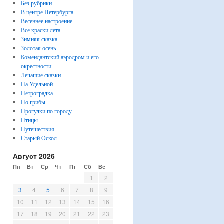
Без рубрики
В центре Петербурга
Весеннее настроение
Все краски лета
Зимняя сказка
Золотая осень
Комендантский аэродром и его
окрестности
Лечащие сказки
На Удельной
Петроградка
По грибы
Прогулки по городу
Птицы
Путешествия
Старый Оскол
Август 2026
Пн
Вт
Ср
Чт
Пт
Сб
Вс
1
2
3
4
5
6
7
8
9
10
11
12
13
14
15
16
17
18
19
20
21
22
23