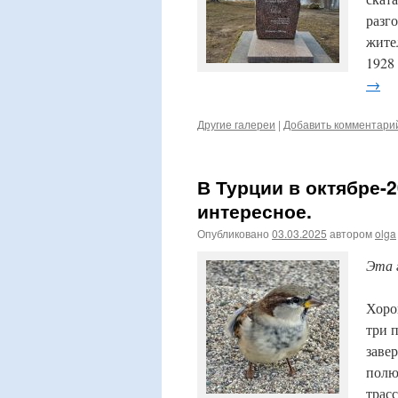
разг
жите
1928
→
Другие галереи
|
Добавить комментари
В Турции в октябре-2
интересное.
Опубликовано
03.03.2025
автором
olga
Эта 
Хоро
три 
заве
полю
трас