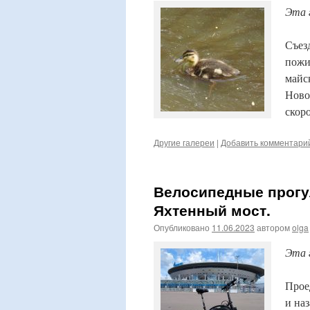
Эта 
Съез
пожи
майс
Ново
скор
Другие галереи
|
Добавить комментари
Велосипедные прогу
Яхтенный мост.
Опубликовано
11.06.2023
автором
olga
Эта 
Прое
и на