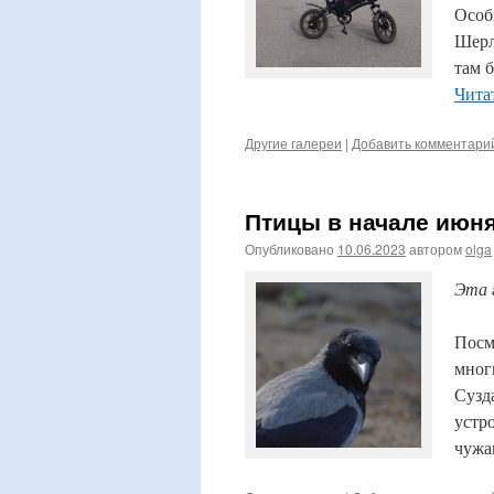
Особ
Шерл
там 
Чита
Другие галереи
|
Добавить комментари
Птицы в начале июня
Опубликовано
10.06.2023
автором
olga
Эта 
Посм
мног
Сузд
устр
чужа