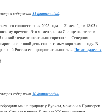
галерея содержит
35 фотографий
.
 зимнего солнцестояния 2025 года — 21 декабря в 18:03 по
овскому времени. Это момент, когда Солнце окажется в
й низкой точке относительно горизонта в Северном
шарии, и световой день станет самым коротким в году. В
ральной России его продолжительность …
Читать далее
→
й
галерея содержит
30 фотографий
.
побродили мы на природе у Вуоксы, можно и в Приозерск
ться. Сначала к кирхе. В начале XX века начались