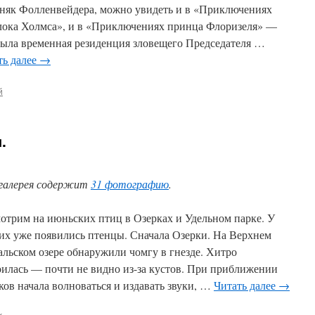
няк Фолленвейдера, можно увидеть и в «Приключениях
ока Холмса», и в «Приключениях принца Флоризеля» —
была временная резиденция зловещего Председателя …
ть далее
→
й
.
галерея содержит
31 фотографию
.
отрим на июньских птиц в Озерках и Удельном парке. У
их уже появились птенцы. Сначала Озерки. На Верхнем
альском озере обнаружили чомгу в гнезде. Хитро
оилась — почти не видно из-за кустов. При приближении
ков начала волноваться и издавать звуки, …
Читать далее
→