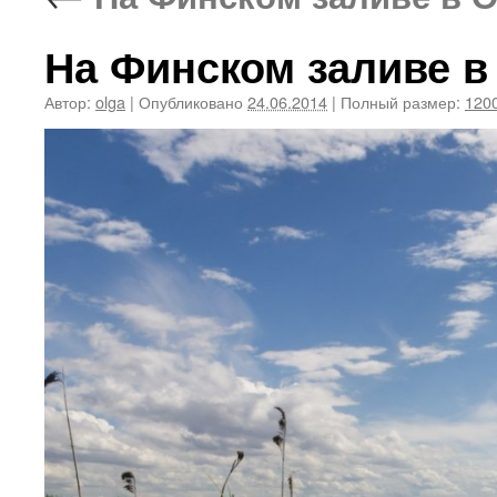
На Финском заливе в
Автор:
olga
|
Опубликовано
24.06.2014
|
Полный размер:
1200