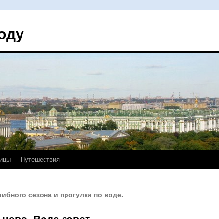
оду
ицы
Путешествия
ибного сезона и прогулки по воде.
цево. Вода зовет.