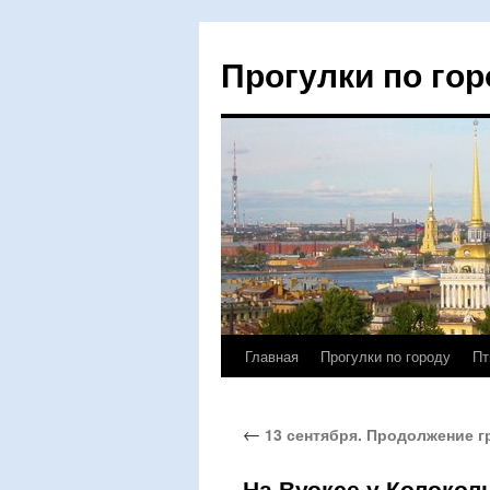
Прогулки по гор
Главная
Прогулки по городу
Пт
Перейти
к
←
13 сентября. Продолжение гр
содержимому
На Вуоксе у Колоколь