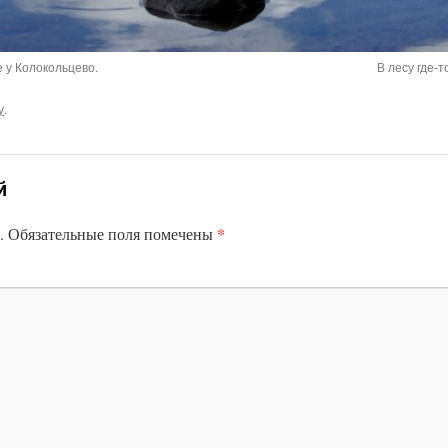
е у Колокольцево.
В лесу где-т
у
.
й
*
.
Обязательные поля помечены