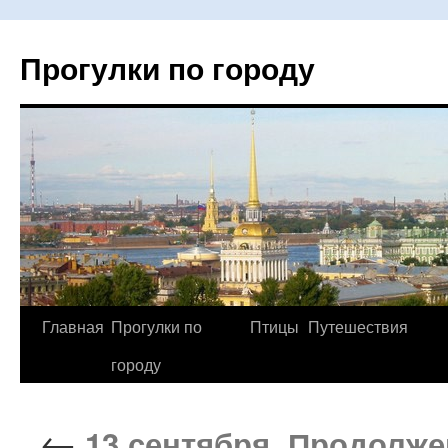
Прогулки по городу
Главная
Прогулки по
Птицы
Путешествия
Перейти
городу
к
содержимому
←
13 сентября. Продолже