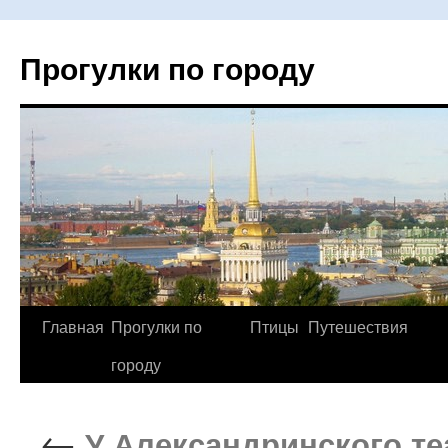
Прогулки по городу
Главная
Прогулки по
Птицы
Путешествия
Перейти
городу
к
содержимому
←
У Александринского те