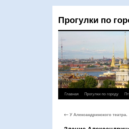
Прогулки по гор
Главная
Прогулки по городу
Пт
Перейти
к
←
У Александринского театра.
содержимому
Здание Александринс