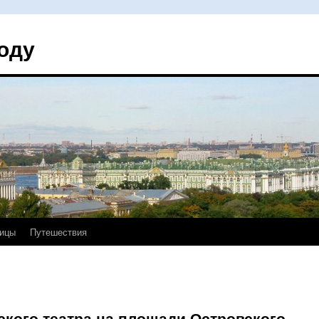
оду
ицы
Путешествия
кого театра на площади Островского.