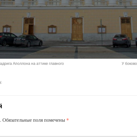
адрига Аполлона на аттике главного
У боково
у
.
й
*
.
Обязательные поля помечены