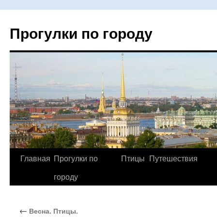
Прогулки по городу
Главная
Прогулки по
Птицы
Путешествия
Перейти
городу
к
содержимому
←
Весна. Птицы.