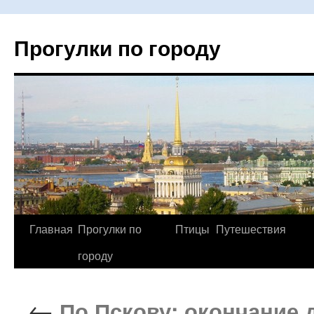
Прогулки по городу
Главная
Прогулки по
Птицы
Путешествия
Перейти
городу
к
содержимому
←
По Пскову: окончание д