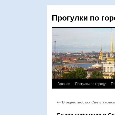
Прогулки по гор
Главная
Прогулки по городу
Пт
Перейти
к
←
В окрестностях Светлановс
содержимому
Белая кувшинка в С