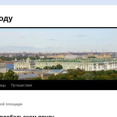
оду
ицы
Путешествия
кой площади
ердобольском пруду