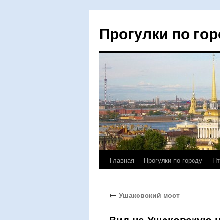
Прогулки по гор
Главная
Прогулки по городу
Пт
Перейти
к
←
Ушаковский мост
содержимому
Вид на Ушаковскую 