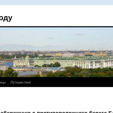
оду
ицы
Путешествия
набережную с противоположного берега 