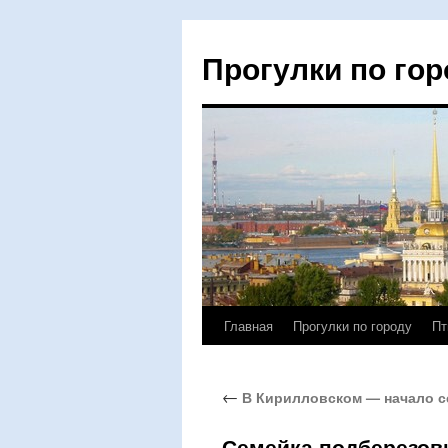
Прогулки по гор
Главная
Прогулки по городу
Пт
Перейти
к
←
В Кирилловском — начало с
содержимому
Семейка подберезов