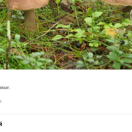
ивые.
у
.
й