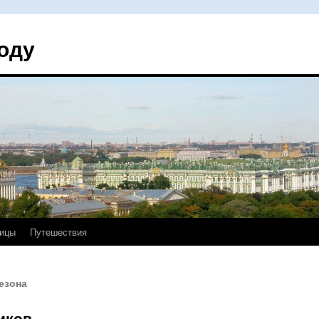
оду
ицы
Путешествия
езона
иков