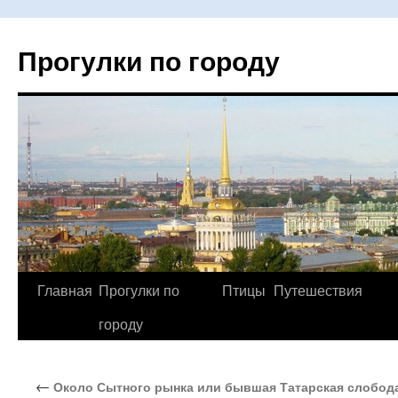
Прогулки по городу
Главная
Прогулки по
Птицы
Путешествия
Перейти
городу
к
содержимому
←
Около Сытного рынка или бывшая Татарская слобода