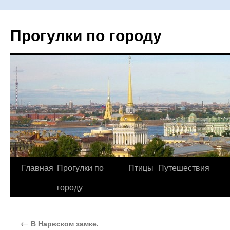
Прогулки по городу
Главная
Прогулки по
Птицы
Путешествия
Перейти
городу
к
содержимому
←
В Нарвском замке.