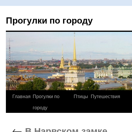
Прогулки по городу
Главная
Прогулки по
Птицы
Путешествия
Перейти
городу
к
содержимому
←
В Нарвском замке.