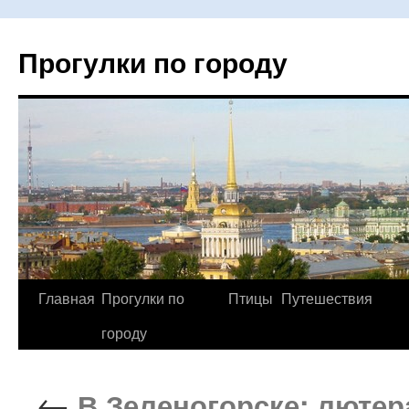
Прогулки по городу
Главная
Прогулки по
Птицы
Путешествия
Перейти
городу
к
содержимому
←
В Зеленогорске: лютер