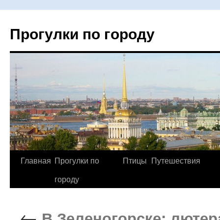
Прогулки по городу
Главная
Прогулки по
Птицы
Путешествия
Перейти
городу
к
содержимому
←
В Зеленогорске: лютер