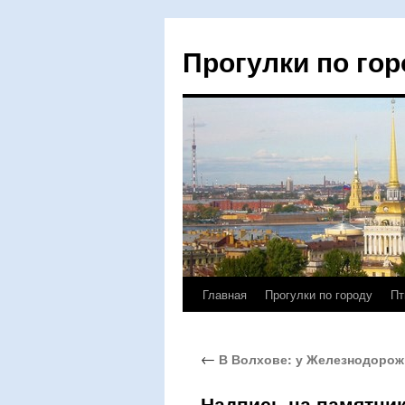
Прогулки по гор
Главная
Прогулки по городу
Пт
Перейти
к
←
В Волхове: у Железнодорожн
содержимому
Надпись на памятни