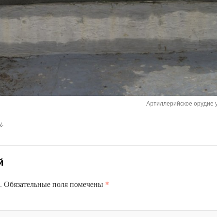
Артиллерийское орудие 
у
.
й
*
.
Обязательные поля помечены