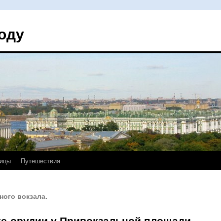
оду
ицы
Путешествия
ого вокзала.
ке-орудии у Привокзальной площади.