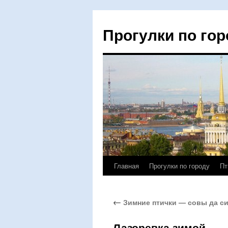
Прогулки по гор
Главная
Прогулки по городу
Пт
Перейти
к
←
Зимние птички — совы да си
содержимому
Лазоревка зимой