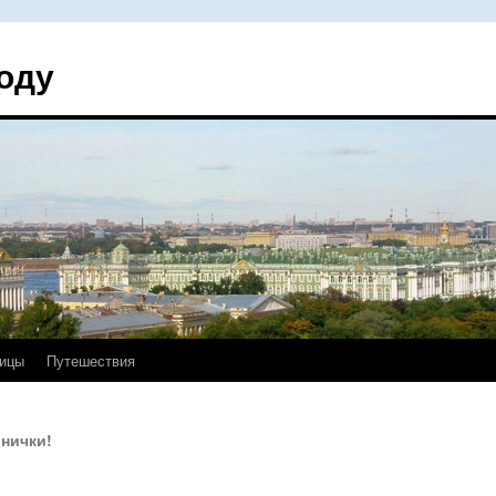
оду
ицы
Путешествия
нички!