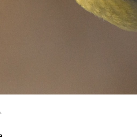
у
.
й