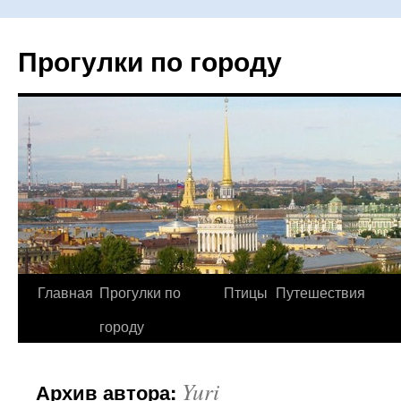
Прогулки по городу
Главная
Прогулки по
Птицы
Путешествия
Перейти
городу
к
содержимому
Yuri
Архив автора: