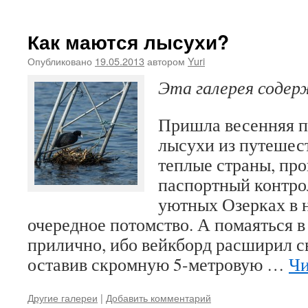
Как маются лысухи?
Опубликовано
19.05.2013
автором
Yuri
Эта галерея соде
Пришла весенняя п
лысухи из путешест
теплые страны, пр
паспортный контро
уютных Озерках в 
очередное потомство. А помаяться 
прилично, ибо вейкборд расширил с
оставив скромную 5-метровую …
Чи
Другие галереи
|
Добавить комментарий