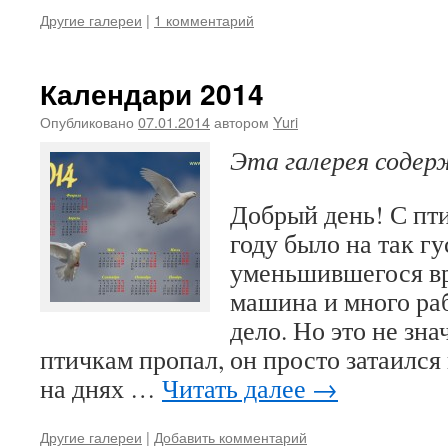
Другие галереи
|
1 комментарий
Календари 2014
Опубликовано
07.01.2014
автором
Yuri
Эта галерея соде
Добрый день! С пт
году было на так г
уменьшившегося вр
машина и много ра
дело. Но это не зна
птичкам пропал, он просто затаился
на днях …
Читать далее
→
Другие галереи
|
Добавить комментарий