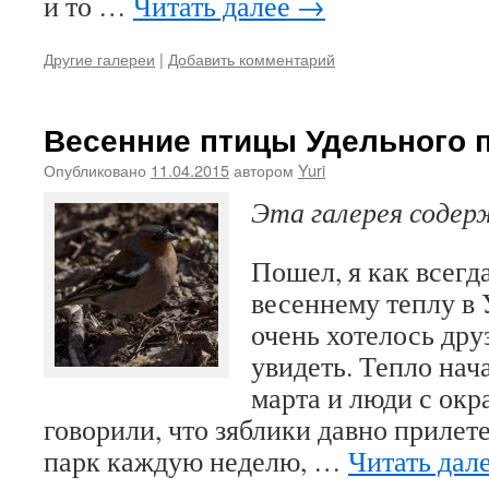
и то …
Читать далее
→
Другие галереи
|
Добавить комментарий
Весенние птицы Удельного п
Опубликовано
11.04.2015
автором
Yuri
Эта галерея соде
Пошел, я как всегд
весеннему теплу в 
очень хотелось дру
увидеть. Тепло нач
марта и люди с окр
говорили, что зяблики давно прилете
парк каждую неделю, …
Читать дал