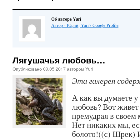
Об авторе Yuri
Автор - Юрий, Yuri's Google Profile
Лягушачья любовь…
Опубликовано
09.05.2017
автором
Yuri
Эта галерея соде
А как вы думаете у
любовь? Вот живет
премудрая в своем
Нет никаких мы, ес
болото!((с) Шрек) 