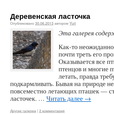
Деревенская ласточка
Опубликовано
30.06.2013
автором
Yuri
Эта галерея соде
Как-то неожиданно 
почти треть его пр
Оказывается все п
птенцов и многие 
летать, правда тре
подкармливать. Бывая на природе не
повсеместно летающих пташек — с
ласточек. …
Читать далее
→
Другие галереи
|
2 комментария