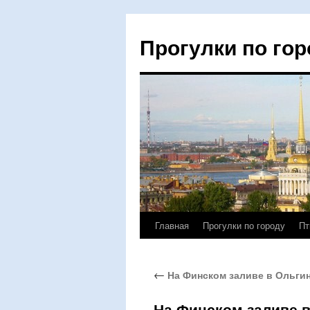
Прогулки по гор
Главная
Прогулки по городу
Пт
Перейти
к
←
На Финском заливе в Ольгин
содержимому
На Финском заливе в