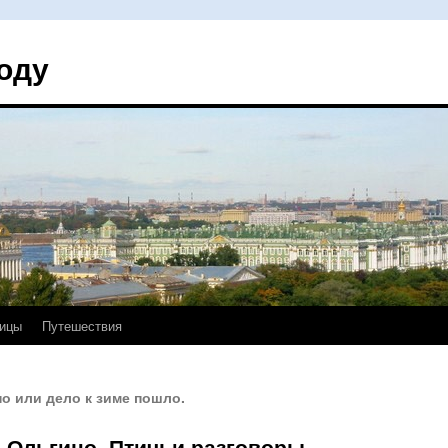
оду
ицы
Путешествия
о или дело к зиме пошло.
 Ольгино. Птичьи разговоры.