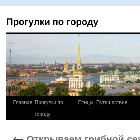
Прогулки по городу
Главная
Прогулки по
Птицы
Путешествия
Перейти
городу
к
содержимому
←
Открываем грибной сез