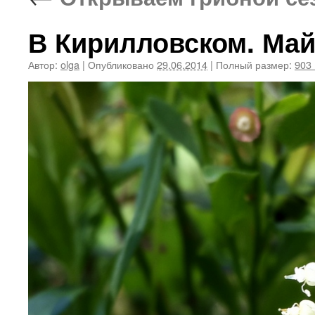
В Кирилловском. Май
Автор:
olga
|
Опубликовано
29.06.2014
|
Полный размер:
903 