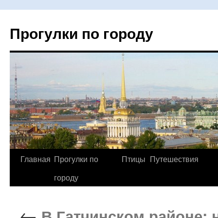
Прогулки по городу
Главная
Прогулки по
Птицы
Путешествия
Перейти
городу
к
содержимому
←
В Гатчинском районе: 