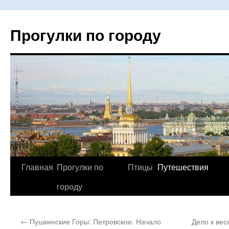
Прогулки по городу
Главная
Прогулки по
Птицы
Путешествия
Перейти
городу
к
содержимому
←
Пушкинские Горы: Петровское. Начало
Дело к вес