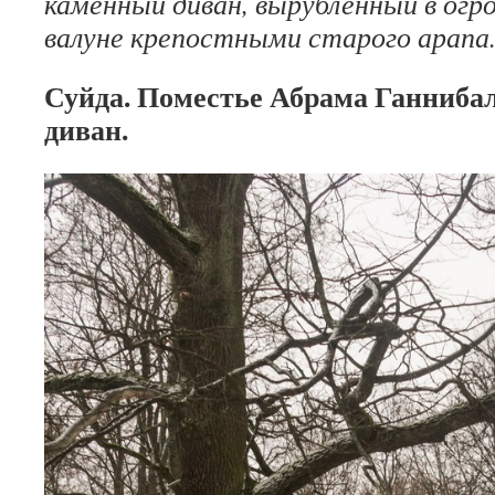
каменный диван, вырубленный в огр
валуне крепостными старого арапа
Суйда. Поместье Абрама Ганниба
диван.