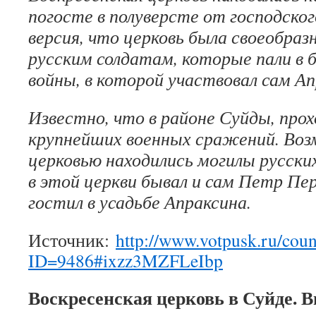
погосте в полуверсте от господско
версия, что церковь была своеобра
русским солдатам, которые пали в б
войны, в которой участвовал сам Ап
Известно, что в районе Суйды, прох
крупнейших военных сражений. Воз
церковью находились могилы русских
в этой церкви бывал и сам Петр Пе
гостил в усадьбе Апраксина.
Источник:
http://www.votpusk.ru/coun
ID=9486#ixzz3MZFLeIbp
Воскресенская церковь в Суйде. В