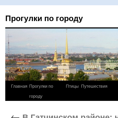
Прогулки по городу
Главная
Прогулки по
Птицы
Путешествия
Перейти
городу
к
содержимому
←
В Гатчинском районе: 