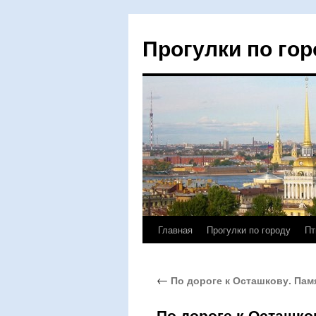
Прогулки по гор
Главная
Прогулки по городу
Пт
Перейти
к
←
По дороге к Осташкову. Памя
содержимому
По дороге к Осташко