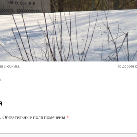
ни Любимка.
По дороге 
у
.
й
*
.
Обязательные поля помечены