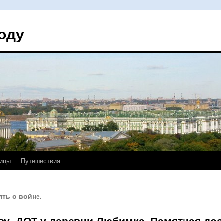
оду
ицы
Путешествия
ть о войне.
ву. ДОТ у деревни Любимка. Памятная дос