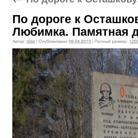
По дороге к Осташко
Любимка. Памятная д
Автор:
olga
|
Опубликовано
09.04.2015
|
Полный размер:
1200