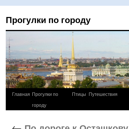
Прогулки по городу
Главная
Прогулки по
Птицы
Путешествия
Перейти
городу
к
содержимому
←
По дороге к Осташкову.