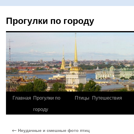
Прогулки по городу
Главная
Прогулки по
Птицы
Путешествия
Перейти
городу
к
содержимому
←
Неудачные и смешные фото птиц