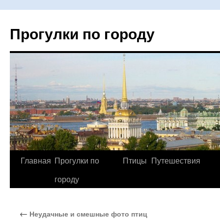
Прогулки по городу
Главная
Прогулки по
Птицы
Путешествия
Перейти
городу
к
содержимому
←
Неудачные и смешные фото птиц