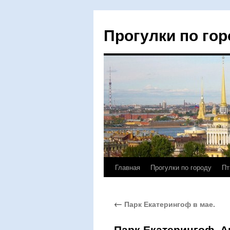
Прогулки по гор
Главная
Прогулки по городу
Пт
Перейти
к
←
Парк Екатерингоф в мае.
содержимому
Парк Екатерингоф. А