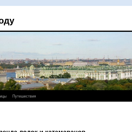
оду
ицы
Путешествия
ренда лодок и катамаранов.