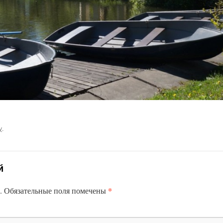
у
.
й
*
.
Обязательные поля помечены