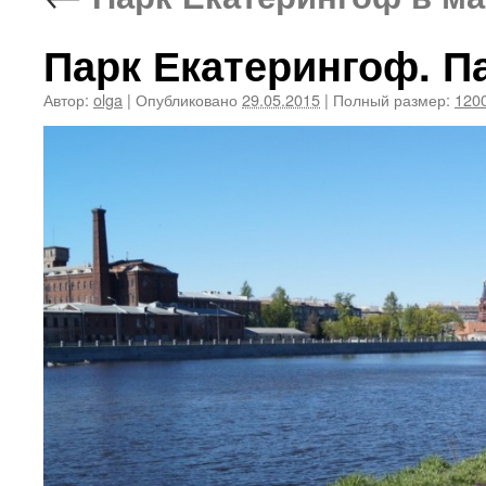
Парк Екатерингоф. П
Автор:
olga
|
Опубликовано
29.05.2015
|
Полный размер:
1200