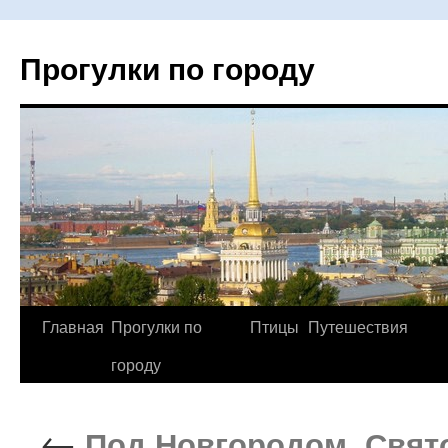
Прогулки по городу
Главная
Прогулки по
Птицы
Путешествия
Перейти
городу
к
содержимому
←
Под Новгородом. Свят