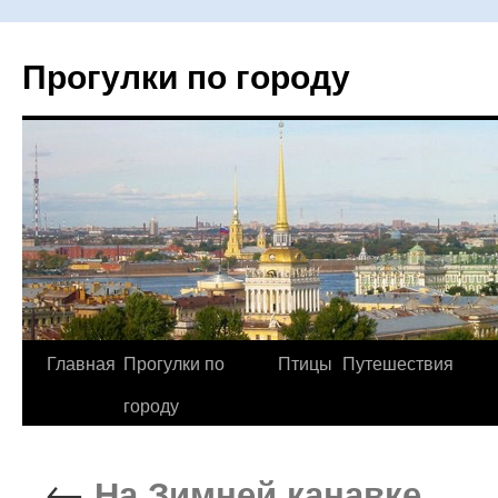
Прогулки по городу
Главная
Прогулки по
Птицы
Путешествия
Перейти
городу
к
содержимому
←
На Зимней канавке