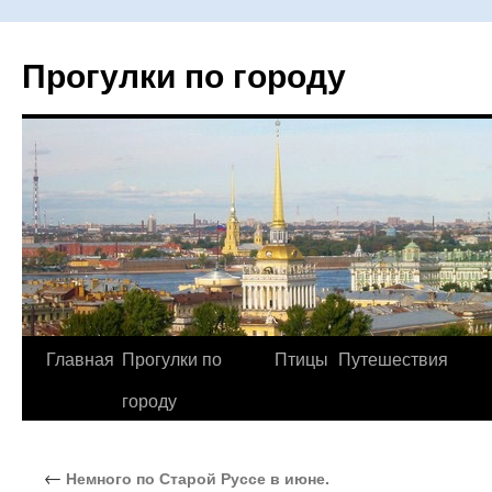
Прогулки по городу
Главная
Прогулки по
Птицы
Путешествия
Перейти
городу
к
содержимому
←
Немного по Старой Руссе в июне.