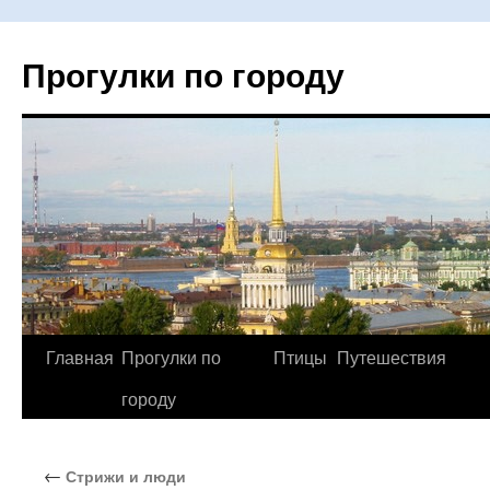
Прогулки по городу
Главная
Прогулки по
Птицы
Путешествия
Перейти
городу
к
содержимому
←
Стрижи и люди