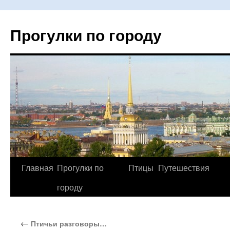
Прогулки по городу
Главная
Прогулки по
Птицы
Путешествия
Перейти
городу
к
содержимому
←
Птичьи разговоры…