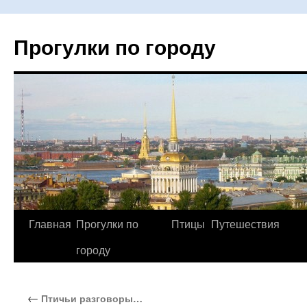
Прогулки по городу
Главная
Прогулки по
Птицы
Путешествия
Перейти
городу
к
содержимому
←
Птичьи разговоры…