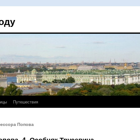
оду
ицы
Путешествия
фессора Попова
пова, 4. Особняк Трусевича.