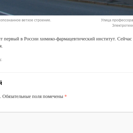
еопознанное ветхое строение.
Улица профессора
Электротехн
ыт первый в России химико-фармацевтический институт. Сейчас 
я.
у
.
й
*
.
Обязательные поля помечены