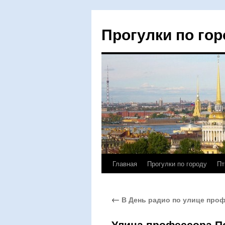
Прогулки по гор
Главная
Прогулки по городу
Пт
Перейти
к
←
В День радио по улице про
содержимому
Улица профессора По