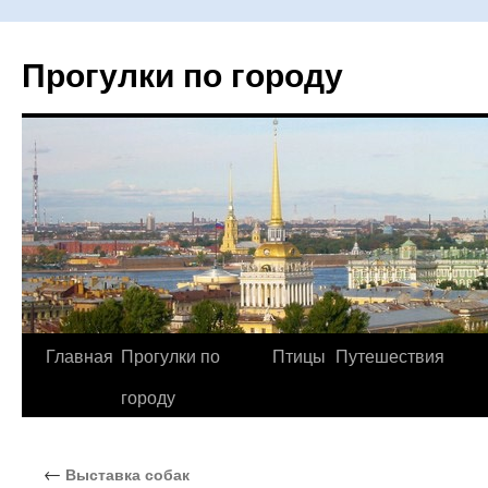
Прогулки по городу
Главная
Прогулки по
Птицы
Путешествия
Перейти
городу
к
содержимому
←
Выставка собак