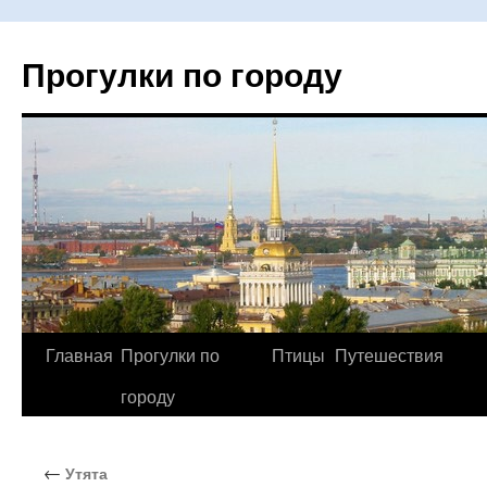
Прогулки по городу
Главная
Прогулки по
Птицы
Путешествия
Перейти
городу
к
содержимому
←
Утята