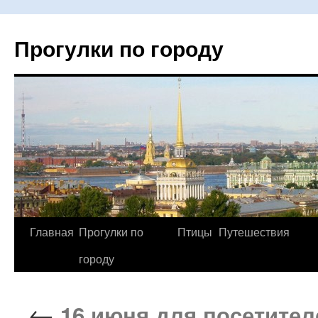
Прогулки по городу
Главная
Прогулки по
Птицы
Путешествия
Перейти
городу
к
содержимому
←
16 июня для посетител