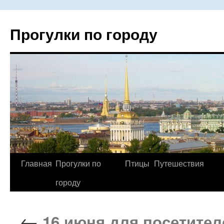
Прогулки по городу
Главная
Прогулки по
Птицы
Путешествия
Перейти
городу
к
содержимому
←
16 июня для посетител