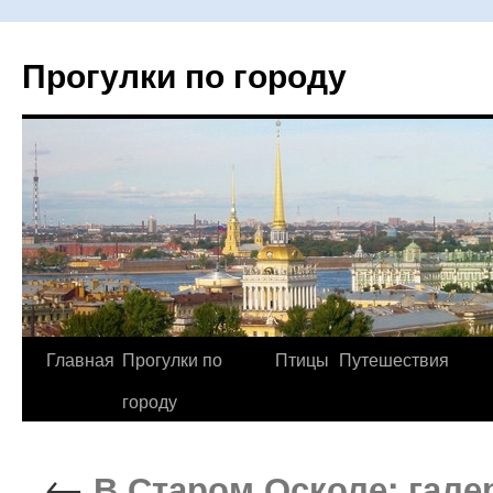
Прогулки по городу
Главная
Прогулки по
Птицы
Путешествия
Перейти
городу
к
содержимому
←
В Старом Осколе: гале