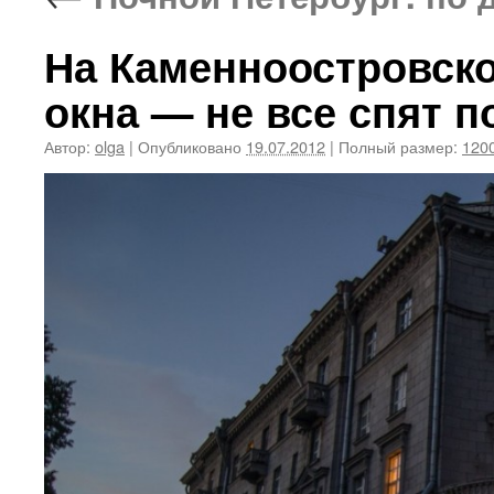
На Каменноостровско
окна — не все спят п
Автор:
olga
|
Опубликовано
19.07.2012
|
Полный размер:
1200