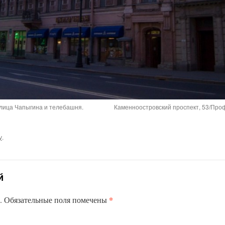
лица Чапыгина и телебашня.
Каменноостровский проспект, 53/Проф
у
.
й
*
.
Обязательные поля помечены