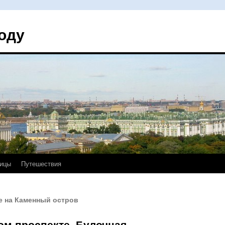
оду
ицы
Путешествия
е на Каменный остров
м проспекте. Булочная.