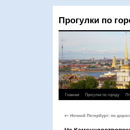
Прогулки по гор
Главная
Прогулки по городу
Пт
Перейти
к
←
Ночной Петербург: по дорог
содержимому
На Каменноостровско