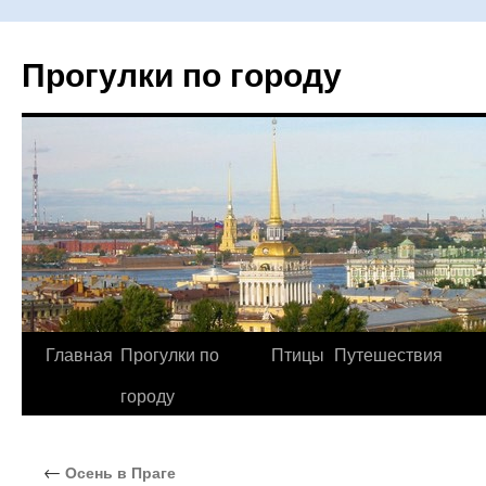
Прогулки по городу
Главная
Прогулки по
Птицы
Путешествия
Перейти
городу
к
содержимому
←
Осень в Праге