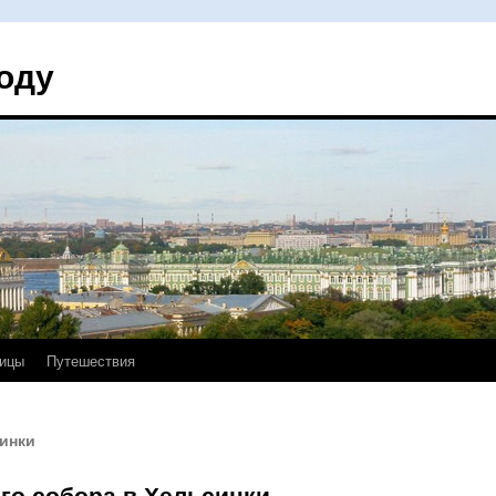
оду
ицы
Путешествия
инки
го собора в Хельсинки.