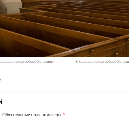
Кафедральном соборе Хельсинки.
В Кафедральном соборе Хельсин
у
.
й
*
.
Обязательные поля помечены