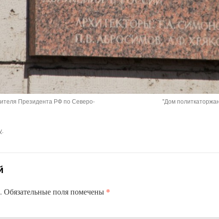
ителя Президента РФ по Северо-
"Дом политкаторжан"
у
.
й
*
.
Обязательные поля помечены