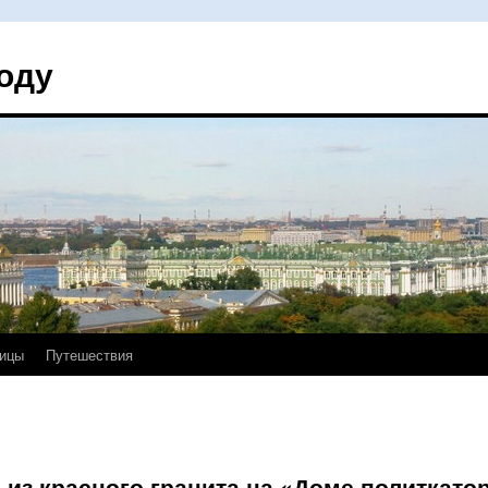
оду
ицы
Путешествия
из красного гранита на «Доме политкато