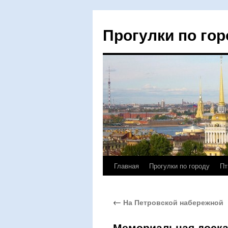
Прогулки по гор
Главная
Прогулки по городу
Пт
Перейти
к
←
На Петровской набережной
содержимому
Мемориальная доска 