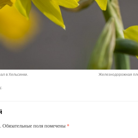
зал в Хельсинки.
Железнодорожная площ
у
.
й
*
.
Обязательные поля помечены