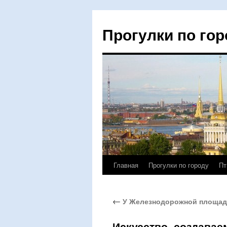
Прогулки по гор
Главная
Прогулки по городу
Пт
Перейти
к
←
У Железнодорожной площад
содержимому
Искусство, создава