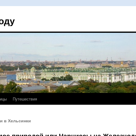
оду
ицы
Путешествия
и в Хельсинки
емое природой или Нарциссы на Железно